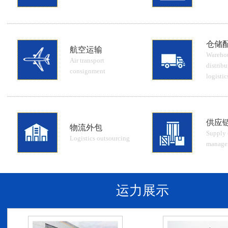
仓储
航空运输
Wareho
Air transport
distribu
consignment
logistic
供应
物流外包
Supply 
Logistics outsourcing
manage
运力展示