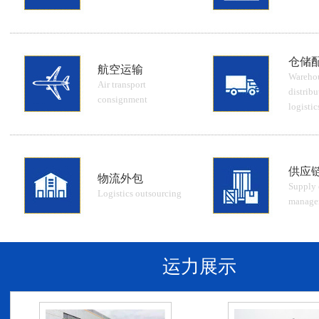
仓储
航空运输
Wareho
Air transport
distribu
consignment
logistic
供应
物流外包
Supply 
Logistics outsourcing
manage
运力展示