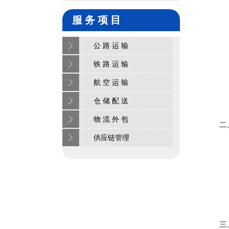
服 务 项 目
公 路 运 输
铁 路 运 输
航 空 运 输
仓 储 配 送
物 流 外 包
二
供应链管理
三