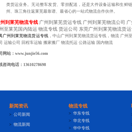
类货运业务。无论整车发货、零担配送，还是大件设备运输和生鲜
州、珠三角往返莱芜最靠谱、最省心的一站式物流合作伙伴。
广州到莱芜物流专线
广州到莱芜货运专线 广州到莱芜物流公司 
州至莱芜国内陆运 物流专线 货运公司
东莞广州到莱芜物流货运
禺广州到莱芜物流货运专线
，中山广州到莱芜物流货运专线，物流 广州
司 运输公司 回程车运输 搬家搬厂 物流托运 公路运输 国内物流
司网站：
www.junjie56.com
线咨询电话：
13610278698
新闻资讯
物流专线
>
华东专线
>
公司新闻
>
华北专线
>
物流新闻
>
华中专线