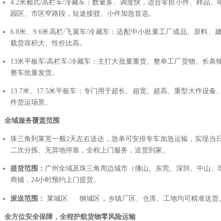
4.2米厢式/高栏车/冷藏车：数量多、调度快，适合零担小件、样品
园区、市区窄路段，短途接驳、小件加急首选。
6.8米、9.6米高栏/飞翼车/冷藏车：适配中小批量工厂成品、原
载货容积大、性价比高。
13米平板车/高栏车/冷藏车：主打大批量重货、整单工厂货物、长
整车批量发货。
13.7米、17.5米平板车：专门用于超长、超宽、超高、重型大件
件货运场景。
、全域服务覆盖范围
珠三角到莱芜一般2天左右送达，急单可安排专车加急运输，实现当
二次分拣、无异地停靠，全程上门服务，送货到家。
提货范围：
广州全域及珠三角周边城市（佛山、东莞、深圳、中山、
商铺，24小时预约上门提货。
，
派送范围：
莱城区 钢城区
乡镇厂区、仓库、工地均可精准送货
、全方位安全保障，全程护航货物零风险运输