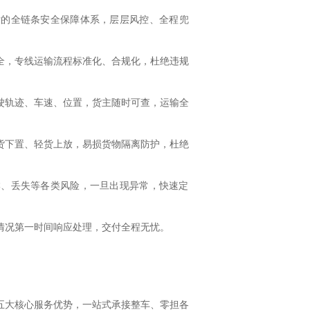
付的全链条安全保障体系，层层风控、全程兜
全，专线运输流程标准化、合规化，杜绝违规
驶轨迹、车速、位置，货主随时可查，运输全
货下置、轻货上放，易损货物隔离防护，杜绝
淋、丢失等各类风险，一旦出现异常，快速定
情况第一时间响应处理，交付全程无忧。
。
五大核心服务优势，一站式承接整车、零担各