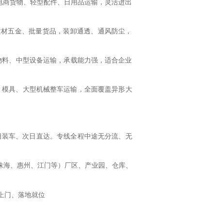
、电商货物、轻型配件、日用品运输，灵活进出
料、建材五金、批量货品，装卸通透、通风防尘，
条物料、中型设备运输，承载能力强，适合企业
设备、模具、大型机械整车运输，全面覆盖异形大
日装车、次日直达。专线全程中途无分流、无
珠海、惠州、江门等）厂区、产业园、仓库、
上门、落地就位