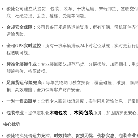
骏捷公司建立从提货、包装、装车、干线运输、末端卸货、签收交
底，杜绝货损、丢货、磕碰、受潮等问题。
合规安全保障：
公司具备正规道路运输资质，所有车辆、司机证件齐
运输风险。
全程GPS实时监控
：所有干线车辆搭载24小时定位系统，实时更新行
程透明可视。
标准化装卸作业：
专业装卸团队规范码货、分层摆放、加固捆扎，重
颠簸移位、挤压破损。
足额货运保险兜底：
每单货物均可独立投保，覆盖碰撞、破损、雨
损、高效理赔，全力保障客户财产安全。
一对一售后跟单：
全程专人跟进物流进度，实时同步运输信息，异常
木架包装
包装专业：
提供定制化
木箱包装
、
服务，加固防护更安心
、核心优势
骏捷物流凭借
运力充沛、时效精准、货损无忧、价格实惠、包装专业