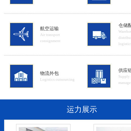
仓储
航空运输
Wareho
Air transport
distribu
consignment
logistic
供应
物流外包
Supply 
Logistics outsourcing
manage
运力展示