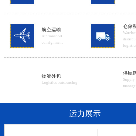
仓储
航空运输
Wareho
Air transport
distribu
consignment
logistic
供应
物流外包
Supply 
Logistics outsourcing
manage
运力展示